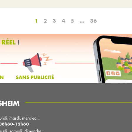
1
2
3
4
5
…
36
SHEIM
lundi, mardi, mercredi :
08h30-12h30
jeudi, samedi, dimanche :