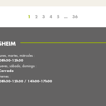
1
2
3
4
5
…
36
SHEIM
lunes, martes, miércoles :
08h30-12h30
jueves, sábado, domingo :
Cerrado
viernes :
08h30-12h30 / 14h00-17h00