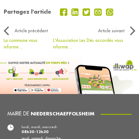
Partagez l'article
Article précédent
Article suivant
La commune vous
L'Association Les Dés accordés vous
informe ...
informe ...
MAIRIE DE
NIEDERSCHAEFFOLSHEIM
lundi, mardi, mercredi :
08h30-12h30
jeudi, samedi, dimanche :