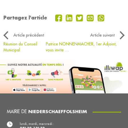
Partagez l'article
Article précédent
Article suivant
Réunion du Conseil
Patrice NONNENMACHER, 1er Adjoint,
Municipal
vous invite …
MAIRIE DE
NIEDERSCHAEFFOLSHEIM
lundi, mardi, mercredi :