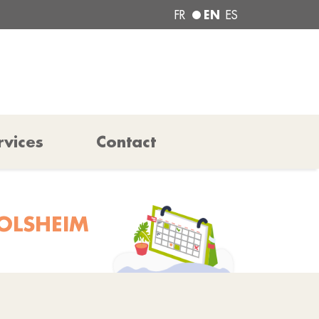
EN
FR
ES
rvices
Contact
FOLSHEIM