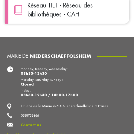
Réseau TILT - Réseau des
bibliothèques - CAH
MAIRIE DE
NIEDERSCHAEFFOLSHEIM
monday, tuesday, wednesday :
08h30-12h30
thursday, saturday, sunday :
Closed
friday :
08h30-12h30 / 14h00-17h00
1 Place de la Mairie 67500 Niederschaeffolsheim France
0388738466
Contact us