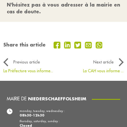
N'hésitez pas à vous adresser à la mairie en
cas de doute.
Share this article
Previous article
Next article
La Préfecture vous informe...
La CAH vous informe ...
MAIRIE DE
NIEDERSCHAEFFOLSHEIM
monday, tuesday, wednesday :
08h30-12h30
thursday, saturday, sunday :
Closed