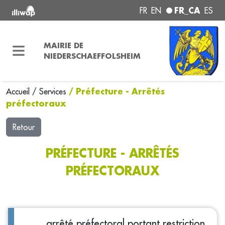
FR_CA
FR
EN
ES
MAIRIE DE
NIEDERSCHAEFFOLSHEIM
/ Préfecture - Arrêtés
Accueil
/
Services
préfectoraux
Retour
PRÉFECTURE - ARRÊTÉS
PRÉFECTORAUX
arrêté préfectoral portant restriction