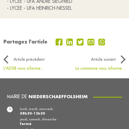
- LYCEE - UFA ANDRE SIEGFRIED
- LYCEE - UFA HEINRICH-NESSEL
Partagez l'article
Article précédent
Article suivant
L'ADSB vous informe ...
La commune vous informe ...
MAIRIE DE
NIEDERSCHAEFFOLSHEIM
lundi, mardi, mercredi :
08h30-12h30
jeudi, samedi, dimanche :
Fermé